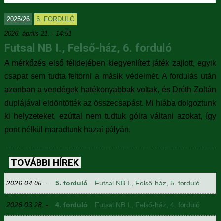
2025/26
6. FORDULÓ
2026. április 21. - 14:51
Futsal NB I., Felső-ház, 6. forduló
A mérkőzés első félidejében kiegyenlített játék zajlott, egyik
csapat sem tudta feltörni a másik védelmét. A fordulás után
azonban a vendégek hatékonyabbak voltak, és Dróth Zoltán
duplájával eldöntötték az összecsapást. Mi hiába dolgoztunk
ki helyzeteket, ezúttal nem tudtuk gólra váltani azokat, így
pont nélkül maradtunk hazai pályán.
TOVÁBBI HÍREK
2026.04.05. -
5. forduló
Futsal NB I., Felső-ház, 5. forduló
2026.03.28. -
4. forduló
Futsal NB I., Felső-ház, 4. forduló