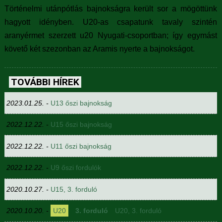
Történelmi utánpótlás bajnokságra került sor a mögöttünk
hagyott idényben. U20-as csapatunk tavaly szintén
aranyérmet szerzett u20 Nyugati-csoportban; így egymást
követő két szezonban az Aramis nyerte a bajnokságot.
TOVÁBBI HÍREK
2023.01.25. -
U13 őszi bajnokság
2022.12.22. -
U15 őszi bajnokság
2022.12.22. -
U11 őszi bajnokság
2022.12.22. -
U9 őszi fordulók
2020.10.27. -
U15, 3. forduló
2020.10.20. -
U20
3. forduló
U20, 3. forduló