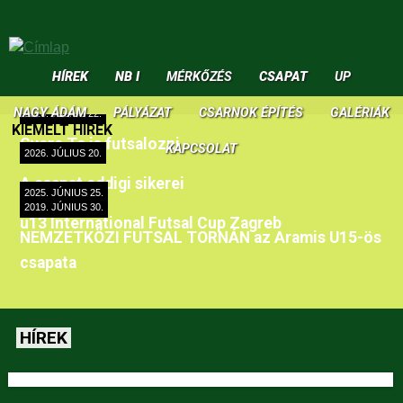
Jump to navigation
HÍREK
NB I
MÉRKŐZÉS
CSAPAT
UP
NAGY ÁDÁM
PÁLYÁZAT
CSARNOK ÉPÍTÉS
GALÉRIÁK
2026. JÚLIUS 22.
KIEMELT HÍREK
Gyere Te is futsalozni
KAPCSOLAT
2026. JÚLIUS 20.
A csapat eddigi sikerei
2025. JÚNIUS 25.
2019. JÚNIUS 30.
u13 International Futsal Cup Zagreb
NEMZETKÖZI FUTSAL TORNÁN az Aramis U15-ös
csapata
HÍREK