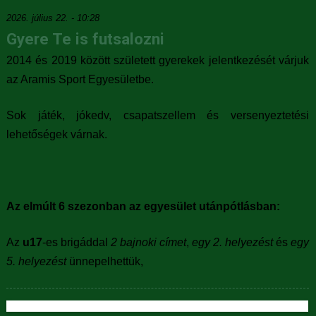
2026. július 22. - 10:28
Gyere Te is futsalozni
2014 és 2019 között született gyerekek jelentkezését várjuk
az Aramis Sport Egyesületbe.
Sok játék, jókedv, csapatszellem és versenyeztetési
lehetőségek várnak.
Az elmúlt 6 szezonban az egyesület utánpótlásban:
Az
u17
-es brigáddal
2 bajnoki címet
,
egy 2. helyezést
és
egy
5. helyezést
ünnepelhettük,