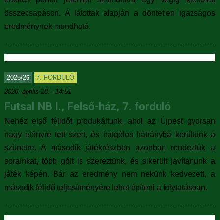
összecsapáson. A látottak alapján a döntetlen igazságos
eredménynek mondható.
2025/26
7. FORDULÓ
2026. április 28. - 14:51
Futsal NB I., Felső-ház, 7. forduló
Nehéz első félidőt produkáltunk, ahol az Újpest gyorsan
nagy előnyre tett szert, és hatgólos hátrányba kerültünk a
szünetre. A második játékrészben azonban rendeztük a
sorainkat, több gólt is szereztünk, és sikerült javítanunk a
játék képén. Bár az eredmény nem nekünk kedvezett, a
második félidő teljesítményére lehet építeni a folytatásban.