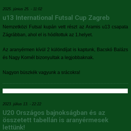
2025. június 25. - 11:02
u13 International Futsal Cup Zagreb
Nemzetközi Futsal kupán vett részt az Aramis u13 csapata
Zágrábban, ahol el is hódítottuk az 1.helyet.
Az aranyérmen kívül 2 különdíjat is kaptunk, Bacskó Balázs
és Nagy Kornél bizonyultak a legjobbaknak.
Nagyon büszkék vagyunk a srácokra!
2023. július 13. - 22:22
U20 Országos bajnokságban és az
összetett tabellán is aranyérmesek
lettünk!