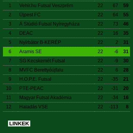
1
Vehir.hu Futsal Veszprém
22
67
59
2
Újpest FC
22
64
55
3
Á Stúdió Futsal Nyíregyháza
22
73
46
4
DEAC
22
16
35
5
Nyírbátor B-KERÉP
22
2
31
6
Aramis SE
22
-6
31
7
SG Kecskemét Futsal
22
-9
30
8
MVFC Berettyóújfalu
22
6
28
9
H.O.P.E. Futsal
22
-35
21
10
PTE-PEAC
22
-31
20
11
Magyar Futsal Akadémia
22
-34
16
12
Haladás VSE
22
-113
8
LINKEK