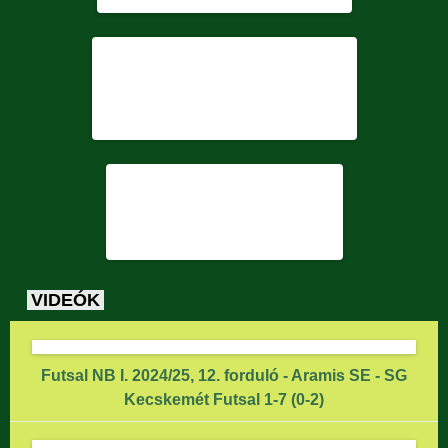
VIDEÓK
Futsal NB I. 2024/25, 12. forduló - Aramis SE - SG
Kecskemét Futsal 1-7 (0-2)