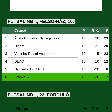
FUTSAL NB I., FELSŐ-HÁZ, 10.
Csapat
M
G.K.
P
1
Á Stúdió Futsal Nyíregyháza
10
30
29
2
Újpest FC
10
21
29
3
Vehir.hu Futsal Veszprém
10
5
23
4
DEAC
10
-10
12
5
Nyírbátor B-KERÉP
10
-20
8
6
Aramis SE
10
-26
7
FUTSAL NB I., 22. FORDULÓ
Csapat
M
G.K.
P