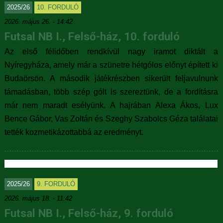
2025/26
10. FORDULÓ
2026. május 26. - 14:42
Futsal NB I., Felső-ház, 10. forduló
Az első félidőben rendkívül nagy iramot diktált a
Nyíregyháza, amely már a szünetre hétgólos előnyt épített ki
Budaörsön. A második játékrészben sikerült feljavulnunk
támadásban, több szép gólt is szereztünk, de a fordításra
már nem maradt esélyünk. A hajrában Alexa Ákos, Lux
Bence Gábor, Vas Zoltán és Szeghy Szabolcs Géza találatai
tették kozmetikázottabbá az eredményt.
2025/26
9. FORDULÓ
2026. május 18. - 11:42
Futsal NB I., Felső-ház, 9. forduló