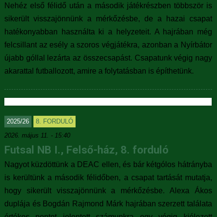
Nehéz első félidő után a második játékrészben többször is
sikerült visszajönnünk a mérkőzésbe, de a hazai csapat
hatékonyabban használta ki a helyzeteit. A hajrában még
felcsillant az esély a szoros végjátékra, azonban a Nyírbátor
újabb góllal lezárta az összecsapást. Csapatunk végig nagy
akarattal futballozott, amire a folytatásban is építhetünk.
2025/26
8. FORDULÓ
2026. május 11. - 15:40
Futsal NB I., Felső-ház, 8. forduló
Nagyot küzdöttünk a DEAC ellen, és bár kétgólos hátrányba
is kerültünk a második félidőben, a csapat tartását mutatja,
hogy sikerült visszajönnünk a mérkőzésbe. Alexa Ákos
duplája és Bogdán Rajmond Márk hajrában szerzett találata
értékes pontot jelentett számunkra egy végig kiélezett