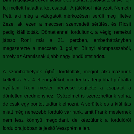
i
fej mellett haladt a két csapat. A játékból hiányzott Németh
h
Peti, aki még a válogatott mérkőzésen sérült meg illetve
Zeze, aki ezen a meccsen szenvedett sérülést és Ricsit
e
pedig kiállították. Döntetlennel fordultunk, a végig remekül
l
játszó Roni már a 21. percben, emberhátrányban
megszerezte a meccsen 3. gólját, Birinyi álompasszából,
y
amely az Aramisnak újabb nagy lendületet adott.
A szombathelyiek újból fordítottak, megint alkalmaznunk
kellett az 5 a 4 elleni játékot, mindenki a legjobbat próbálta
nyújtani. Roni mester négyese segítette a csapatot a
döntetlen eredményhez. Győzelmet is szerezhettünk volna,
de csak egy pontot tudtunk elhozni. A sérültek és a kiállítás
miatt még nehezebb forduló vár ránk, amit Frank mesternek
nem lesz könnyű megoldani, de készülünk a fordulóról
fordulóra jobban teljesítő Veszprém ellen.