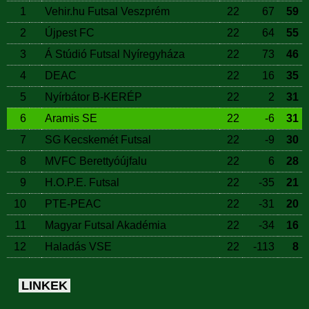
1
Vehir.hu Futsal Veszprém
22
67
59
2
Újpest FC
22
64
55
3
Á Stúdió Futsal Nyíregyháza
22
73
46
4
DEAC
22
16
35
5
Nyírbátor B-KERÉP
22
2
31
6
Aramis SE
22
-6
31
7
SG Kecskemét Futsal
22
-9
30
8
MVFC Berettyóújfalu
22
6
28
9
H.O.P.E. Futsal
22
-35
21
10
PTE-PEAC
22
-31
20
11
Magyar Futsal Akadémia
22
-34
16
12
Haladás VSE
22
-113
8
LINKEK