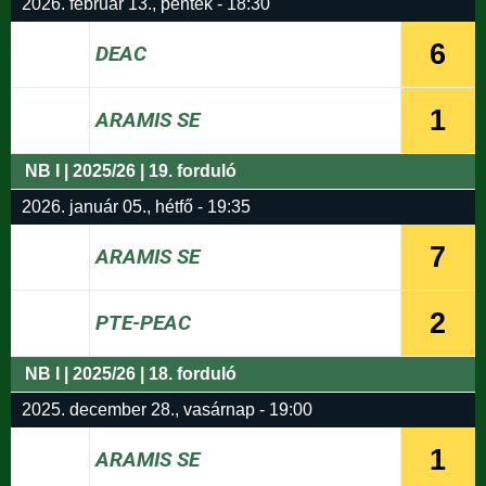
2026. február 13., péntek - 18:30
6
DEAC
1
ARAMIS SE
NB I | 2025/26 | 19. forduló
2026. január 05., hétfő - 19:35
7
ARAMIS SE
2
PTE-PEAC
NB I | 2025/26 | 18. forduló
2025. december 28., vasárnap - 19:00
1
ARAMIS SE