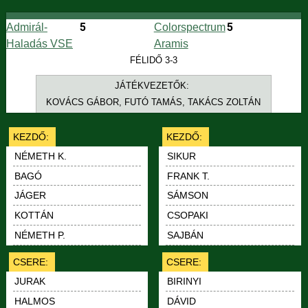
5
5
Admirál-
Colorspectrum
Haladás VSE
Aramis
FÉLIDŐ 3-3
JÁTÉKVEZETŐK:
KOVÁCS GÁBOR, FUTÓ TAMÁS, TAKÁCS ZOLTÁN
KEZDŐ:
KEZDŐ:
NÉMETH K.
SIKUR
BAGÓ
FRANK T.
JÁGER
SÁMSON
KOTTÁN
CSOPAKI
NÉMETH P.
SAJBÁN
CSERE:
CSERE:
BIRINYI
JURAK
DÁVID
HALMOS