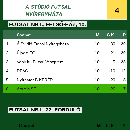
Á STÚDIÓ FUTSAL
4
NYÍREGYHÁZA
FUTSAL NB I., FELSŐ-HÁZ, 10.
Csapat
M
G.K.
P
1
Á Stúdió Futsal Nyíregyháza
10
30
29
2
Újpest FC
10
21
29
3
Vehir.hu Futsal Veszprém
10
5
23
4
DEAC
10
-10
12
5
Nyírbátor B-KERÉP
10
-20
8
6
Aramis SE
10
-26
7
FUTSAL NB I., 22. FORDULÓ
Csapat
M
G.K.
P