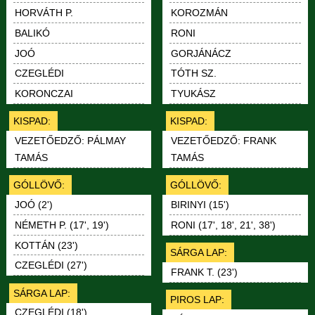
KOROZMÁN
HORVÁTH P.
RONI
BALIKÓ
GORJÁNÁCZ
JOÓ
TÓTH SZ.
CZEGLÉDI
TYUKÁSZ
KORONCZAI
KISPAD:
KISPAD:
VEZETŐEDZŐ: FRANK
VEZETŐEDZŐ: PÁLMAY
TAMÁS
TAMÁS
GÓLLÖVŐ:
GÓLLÖVŐ:
BIRINYI (15')
JOÓ (2')
RONI (17', 18', 21', 38')
NÉMETH P. (17', 19')
KOTTÁN (23')
SÁRGA LAP:
CZEGLÉDI (27')
FRANK T. (23')
SÁRGA LAP:
PIROS LAP:
CZEGLÉDI (18')