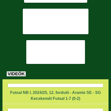
VIDEÓK
Futsal NB I. 2024/25, 12. forduló - Aramis SE - SG
Kecskemét Futsal 1-7 (0-2)