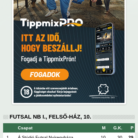
FUTSAL NB I., FELSŐ-HÁZ, 10.
Csapat
M
G.K.
P
1
Á Stúdió Futsal Nyíregyháza
10
30
29