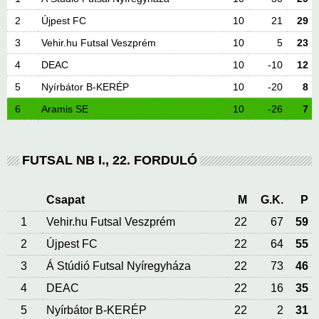
2
Újpest FC
10
21
29
3
Vehir.hu Futsal Veszprém
10
5
23
4
DEAC
10
-10
12
5
Nyírbátor B-KERÉP
10
-20
8
6
Aramis SE
10
-26
7
FUTSAL NB I., 22. FORDULÓ
Csapat
M
G.K.
P
1
Vehir.hu Futsal Veszprém
22
67
59
2
Újpest FC
22
64
55
3
Á Stúdió Futsal Nyíregyháza
22
73
46
4
DEAC
22
16
35
5
Nyírbátor B-KERÉP
22
2
31