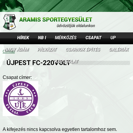
Jump to navigation
HÍREK
NB I
MÉRKŐZÉS
CSAPAT
UP
NAGY ÁDÁM
PÁLYÁZAT
CSARNOK ÉPÍTÉS
GALÉRIÁK
Címlap
J
ÚJPEST FC-220VOLT
KAPCSOLAT
e
Csapat címer:
l
e
n
l
e
A kifejezés nincs kapcsolva egyetlen tartalomhoz sem.