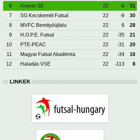
6
Aramis SE
22
-6
31
7
SG Kecskemét Futsal
22
-9
30
8
MVFC Berettyóújfalu
22
6
28
9
H.O.P.E. Futsal
22
-35
21
10
PTE-PEAC
22
-31
20
11
Magyar Futsal Akadémia
22
-34
16
12
Haladás VSE
22
-113
8
LINKEK