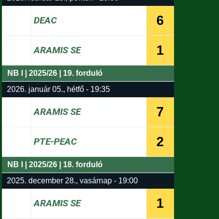
6
DEAC
1
ARAMIS SE
NB I | 2025/26 | 19. forduló
2026. január 05., hétfő - 19:35
7
ARAMIS SE
2
PTE-PEAC
NB I | 2025/26 | 18. forduló
2025. december 28., vasárnap - 19:00
1
ARAMIS SE