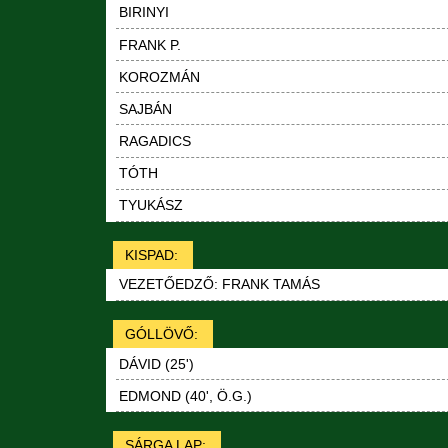
BIRINYI
FRANK P.
KOROZMÁN
SAJBÁN
RAGADICS
TÓTH
TYUKÁSZ
KISPAD:
VEZETŐEDZŐ: FRANK TAMÁS
GÓLLÖVŐ:
DÁVID (25')
EDMOND (40', Ö.G.)
SÁRGA LAP: