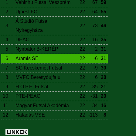
1
Vehir.hu Futsal Veszprém
22
67
59
2
Újpest FC
22
64
55
Á Stúdió Futsal
3
22
73
46
Nyíregyháza
4
DEAC
22
16
35
5
Nyírbátor B-KERÉP
22
2
31
6
Aramis SE
22
-6
31
7
SG Kecskemét Futsal
22
-9
30
8
MVFC Berettyóújfalu
22
6
28
9
H.O.P.E. Futsal
22
-35
21
10
PTE-PEAC
22
-31
20
11
Magyar Futsal Akadémia
22
-34
16
12
Haladás VSE
22
-113
8
LINKEK