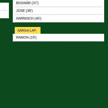
BOGNÁR (37')
JOSE (38')
HARNISCH (40')
SÁRGA LAP:
RAMON (19')