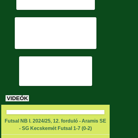
VIDEÓK
Futsal NB I. 2024/25, 12. forduló - Aramis SE
- SG Kecskemét Futsal 1-7 (0-2)