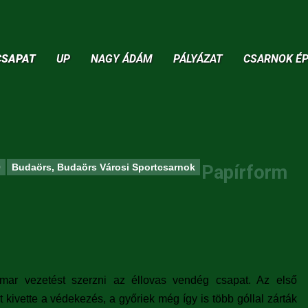
Jump to navigation
CSAPAT
UP
NAGY ÁDÁM
PÁLYÁZAT
CSARNOK ÉP
0
Budaörs, Budaörs Városi Sportcsarnok
Papírform
mar vezetést szerzni az éllovas vendég csapat. Az első
 kivette a védekezés, a győriek még így is több góllal zárták