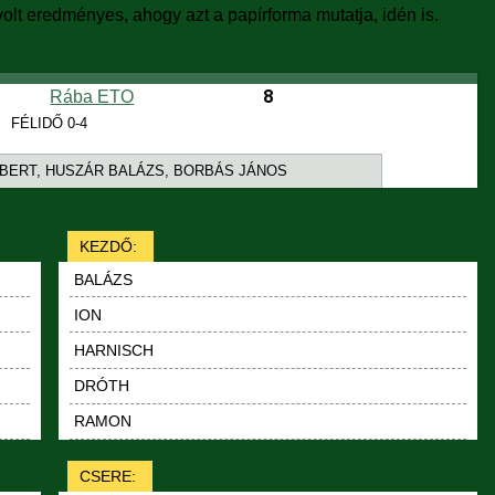
volt eredményes, ahogy azt a papírforma mutatja, idén is.
8
Rába ETO
FÉLIDŐ 0-4
BERT, HUSZÁR BALÁZS, BORBÁS JÁNOS
KEZDŐ:
BALÁZS
ION
HARNISCH
DRÓTH
RAMON
CSERE: