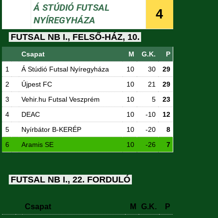
Á STÚDIÓ FUTSAL
4
NYÍREGYHÁZA
FUTSAL NB I., FELSŐ-HÁZ, 10.
Csapat
M
G.K.
P
1
Á Stúdió Futsal Nyíregyháza
10
30
29
2
Újpest FC
10
21
29
3
Vehir.hu Futsal Veszprém
10
5
23
4
DEAC
10
-10
12
5
Nyírbátor B-KERÉP
10
-20
8
6
Aramis SE
10
-26
7
FUTSAL NB I., 22. FORDULÓ
Csapat
M
G.K.
P