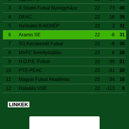
3
Á Stúdió Futsal Nyíregyháza
22
73
46
4
DEAC
22
16
35
5
Nyírbátor B-KERÉP
22
2
31
6
Aramis SE
22
-6
31
7
SG Kecskemét Futsal
22
-9
30
8
MVFC Berettyóújfalu
22
6
28
9
H.O.P.E. Futsal
22
-35
21
10
PTE-PEAC
22
-31
20
11
Magyar Futsal Akadémia
22
-34
16
12
Haladás VSE
22
-113
8
LINKEK