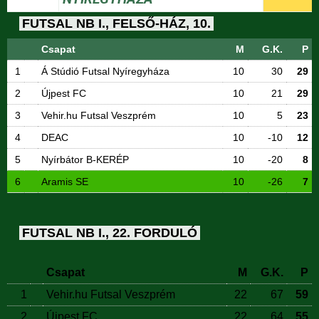
FUTSAL NB I., FELSŐ-HÁZ, 10.
Csapat
M
G.K.
P
1
Á Stúdió Futsal Nyíregyháza
10
30
29
2
Újpest FC
10
21
29
3
Vehir.hu Futsal Veszprém
10
5
23
4
DEAC
10
-10
12
5
Nyírbátor B-KERÉP
10
-20
8
6
Aramis SE
10
-26
7
FUTSAL NB I., 22. FORDULÓ
Csapat
M
G.K.
P
1
Vehir.hu Futsal Veszprém
22
67
59
2
Újpest FC
22
64
55