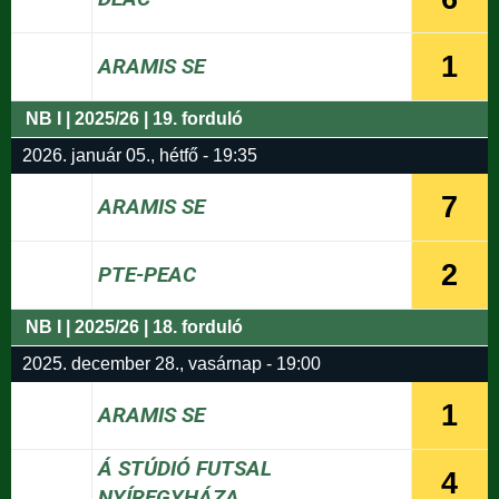
1
ARAMIS SE
NB I | 2025/26 | 19. forduló
2026. január 05., hétfő - 19:35
7
ARAMIS SE
2
PTE-PEAC
NB I | 2025/26 | 18. forduló
2025. december 28., vasárnap - 19:00
1
ARAMIS SE
Á STÚDIÓ FUTSAL
4
NYÍREGYHÁZA