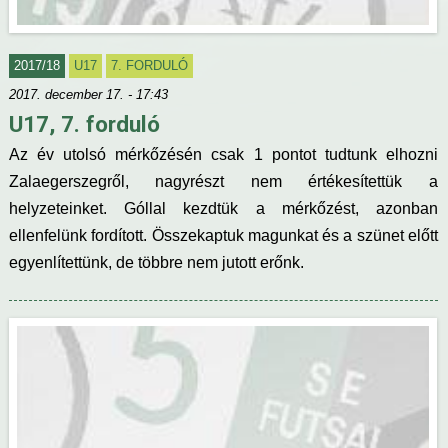
2017/18
U17
7. FORDULÓ
2017. december 17. - 17:43
U17, 7. forduló
Az év utolsó mérkőzésén csak 1 pontot tudtunk elhozni
Zalaegerszegről, nagyrészt nem értékesítettük a
helyzeteinket. Góllal kezdtük a mérkőzést, azonban
ellenfelünk fordított. Összekaptuk magunkat és a szünet előtt
egyenlítettünk, de többre nem jutott erőnk.