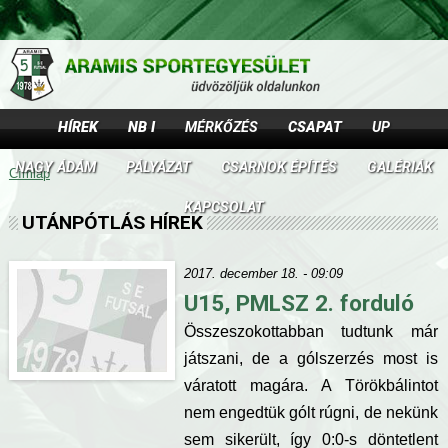
Jump to navigation
HÍREK
NB I
MÉRKŐZÉS
CSAPAT
UP
NAGY ÁDÁM
PÁLYÁZAT
CSARNOK ÉPÍTÉS
GALÉRIÁK
Címlap
J
KAPCSOLAT
UTÁNPÓTLÁS HÍREK
e
l
2017. december 18. - 09:09
U15, PMLSZ 2. forduló
e
Összeszokottabban tudtunk már
n
játszani, de a gólszerzés most is
váratott magára. A Törökbálintot
l
nem engedtük gólt rúgni, de nekünk
e
sem sikerült, így 0:0-s döntetlent