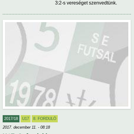
3:2-s vereséget szenvedtünk.
2017/18
U17
8. FORDULÓ
2017. december 11. - 08:18