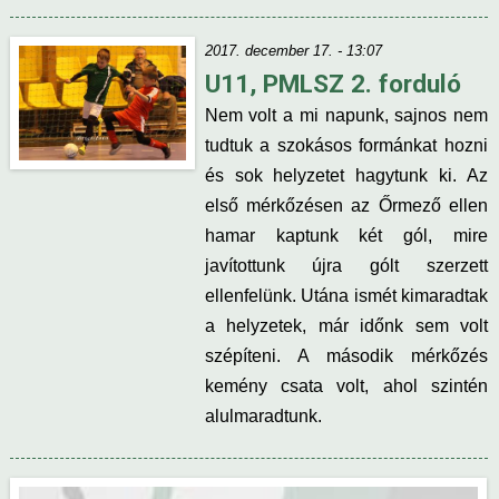
2017. december 17. - 13:07
U11, PMLSZ 2. forduló
Nem volt a mi napunk, sajnos nem
tudtuk a szokásos formánkat hozni
és sok helyzetet hagytunk ki. Az
első mérkőzésen az Őrmező ellen
hamar kaptunk két gól, mire
javítottunk újra gólt szerzett
ellenfelünk. Utána ismét kimaradtak
a helyzetek, már időnk sem volt
szépíteni. A második mérkőzés
kemény csata volt, ahol szintén
alulmaradtunk.