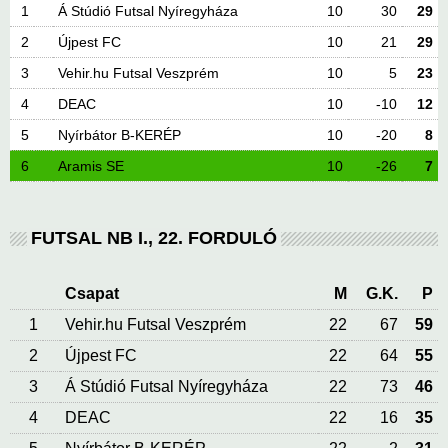
1
Á Stúdió Futsal Nyíregyháza
10
30
29
2
Újpest FC
10
21
29
3
Vehir.hu Futsal Veszprém
10
5
23
4
DEAC
10
-10
12
5
Nyírbátor B-KERÉP
10
-20
8
6
Aramis SE
10
-26
7
FUTSAL NB I., 22. FORDULÓ
Csapat
M
G.K.
P
1
Vehir.hu Futsal Veszprém
22
67
59
2
Újpest FC
22
64
55
3
Á Stúdió Futsal Nyíregyháza
22
73
46
4
DEAC
22
16
35