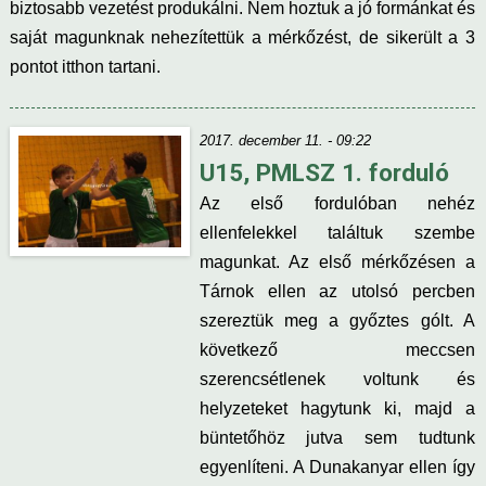
biztosabb vezetést produkálni. Nem hoztuk a jó formánkat és
saját magunknak nehezítettük a mérkőzést, de sikerült a 3
pontot itthon tartani.
2017. december 11. - 09:22
U15, PMLSZ 1. forduló
Az első fordulóban nehéz
ellenfelekkel találtuk szembe
magunkat. Az első mérkőzésen a
Tárnok ellen az utolsó percben
szereztük meg a győztes gólt. A
következő meccsen
szerencsétlenek voltunk és
helyzeteket hagytunk ki, majd a
büntetőhöz jutva sem tudtunk
egyenlíteni. A Dunakanyar ellen így