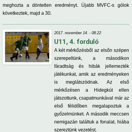
meghozta a döntetlen eredményt. Újabb MVFC-s gólok
következtek, majd a 30.
2017. november 14. - 08:22
U11, 4. forduló
A két mérkőzésből az elsőn szépen
szerepeltünk, a másodikon
fáradtság és hibák jellemezték
játékunkat, amik az eredményeken
is meglátszódnak. Az első
mérkőzésen a Hidegkút ellen
játszottunk, csapatmunkával már az
első félidőben megalapoztuk a
győzelmünket. A második meccsen
nemigazán találtuk a fonalat, hiába
szereztünk vezetést.