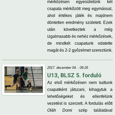
mérkőzésen egyesületünk két
csapata mérkőzött meg egymással,
ahol értékes játék és majdnem
döntetlen eredmény született. Ezek
után következtek a még
izgalmasabb és nehéz mérkőzések,
de mindkét csapatunk odatette
magát és 2-2 győzelmet szereztünk.
2017. december 04. - 09:26
U13, BLSZ 5. forduló
Az első mérkőzésen nem tudtunk
csapatként játszani, kihagytuk a
lehetőségeket és ellenfelünk
vezetést is szerzett. A fordulás előtt
Oláh Domi
szép találatával