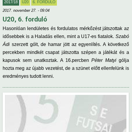
2017/18
U20
6. FORDULÓ
2017. november 27. - 09:04
U20, 6. forduló
Hasonlóan lendületes és fordulatos mérkőzést játszottak az
idősebbek is a Haladás ellen, mint a U17-es fiatalok.
Szabó
Ádi
szerzett gólt, de hamar jött az egyenlítés. A következő
percekben mindkét csapat játszotta szépen a játékát és a
kapusok sem unatkoztak. A 16.percben
Péter Matyi
gólja
hozta meg az újabb vezetést, de a szünet előtt ellenfelünk is
eredményes tudott lenni.