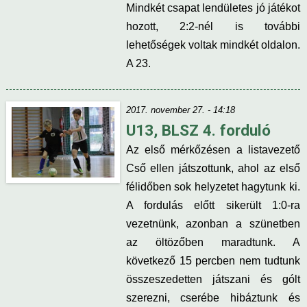
Mindkét csapat lendületes jó játékot
hozott, 2:2-nél is további
lehetőségek voltak mindkét oldalon.
A 23.
2017. november 27. - 14:18
U13, BLSZ 4. forduló
Az első mérkőzésen a listavezető
Cső ellen játszottunk, ahol az első
félidőben sok helyzetet hagytunk ki.
A fordulás előtt sikerült 1:0-ra
vezetnünk, azonban a szünetben
az öltözőben maradtunk. A
következő 15 percben nem tudtunk
összeszedetten játszani és gólt
szerezni, cserébe hibáztunk és