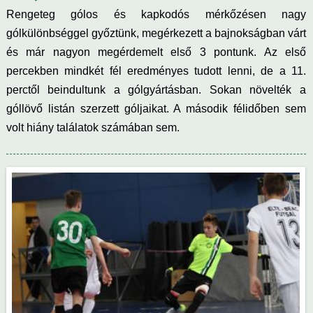
Rengeteg gólos és kapkodós mérkőzésen nagy
gólkülönbséggel győztünk, megérkezett a bajnokságban várt
és már nagyon megérdemelt első 3 pontunk. Az első
percekben mindkét fél eredményes tudott lenni, de a 11.
perctől beindultunk a gólgyártásban. Sokan növelték a
góllövő listán szerzett góljaikat. A második félidőben sem
volt hiány találatok számában sem.