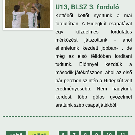
U13, BLSZ 3. forduló
Kettőből kettőt nyertünk a mai
fordulóban. A Hidegkút csapatával
egy küzdelmes fordulatos
mérkőzést játszottunk - ahol
ellenfelünk kezdett jobban- , de
még az első félidőben fordítani
tudtunk. Előnnyel kezdtük a
második játékrészben, ahol az első
pár percben szintén a Hidegkút volt
eredményesebb. Nem hagytunk
kérdést, több gólos győzelmet
arattunk szép csapatjátékból.
O