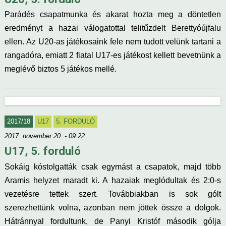
Parádés csapatmunka és akarat hozta meg a döntetlen
eredményt a hazai válogatottal telitűzdelt Berettyóújfalu
ellen. Az U20-as játékosaink fele nem tudott velünk tartani a
rangadóra, emiatt 2 fiatal U17-es játékost kellett bevetnünk a
meglévő biztos 5 játékos mellé.
2017/18
U17
5. FORDULÓ
2017. november 20. - 09:22
U17, 5. forduló
Sokáig kóstolgatták csak egymást a csapatok, majd több
Aramis helyzet maradt ki. A hazaiak meglódultak és 2:0-s
vezetésre tettek szert. Továbbiakban is sok gólt
szerezhettünk volna, azonban nem jöttek össze a dolgok.
Hátránnyal fordultunk, de Panyi Kristóf második gólja