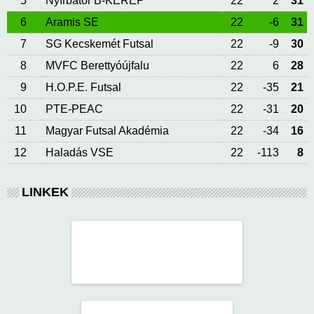
5
Nyírbátor B-KERÉP
22
2
31
6
Aramis SE
22
-6
31
7
SG Kecskemét Futsal
22
-9
30
8
MVFC Berettyóújfalu
22
6
28
9
H.O.P.E. Futsal
22
-35
21
10
PTE-PEAC
22
-31
20
11
Magyar Futsal Akadémia
22
-34
16
12
Haladás VSE
22
-113
8
LINKEK