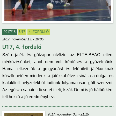
2017/18
U17
4. FORDULÓ
2017. november 13. - 10:05
U17, 4. forduló
Szép játék és gólzápor ötvözte az ELTE-BEAC elleni
mérkőzésünket, ahol nem volt kérdéses a győzelmünk.
Hamar elkezdtük a gólgyártást és felépített játékunknak
köszönhetően mindenki a játékkal élve csinálta a dolgát és
kialakított helyzetekből tudtunk folyamatosan gólt szerezni.
Az egész csapatot dicséret illeti, Iszák Domi is jó hálóőrként
tett hozzá a jó eredményhez.
2017. november 05. - 21:15