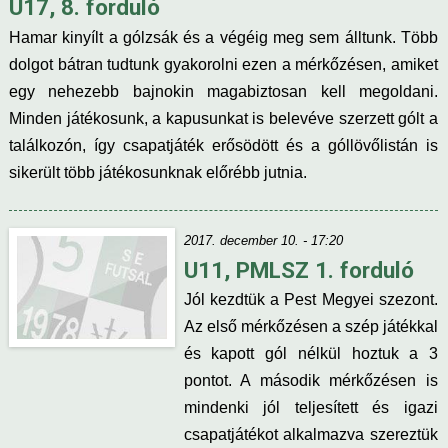
U17, 8. forduló
Hamar kinyílt a gólzsák és a végéig meg sem álltunk. Több
dolgot bátran tudtunk gyakorolni ezen a mérkőzésen, amiket
egy nehezebb bajnokin magabiztosan kell megoldani.
Minden játékosunk, a kapusunkat is belevéve szerzett gólt a
találkozón, így csapatjáték erősödött és a góllövőlistán is
sikerült több játékosunknak előrébb jutnia.
2017. december 10. - 17:20
U11, PMLSZ 1. forduló
Jól kezdtük a Pest Megyei szezont.
Az első mérkőzésen a szép játékkal
és kapott gól nélkül hoztuk a 3
pontot. A második mérkőzésen is
mindenki jól teljesített és igazi
csapatjátékot alkalmazva szereztük