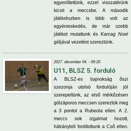
egyenlítettünk, ezzel visszatérünk
kicsit a meccsbe. A második
játékrészben is több volt az
egyénieskedés, de már szebb
játékot mutattunk és
Karcag Noel
góljával vezetést szereztünk.
2017. december 04. - 09:20
U11, BLSZ 5. forduló
A BLSZ-es bajnokság őszi
szezonja utolsó fordulóján jól
szerepeltünk, az első mérkőzésen
gólzáporos meccsen szereztük meg
a 3 pontot a Rubeola ellen. A 2.
meccs sok izgalmat hozott,
hátrányból fordítottunk a Cső ellen.