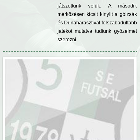
g
játszottunk velük. A második
mérkőzésen kicsit kinyílt a gólzsák
i
és Dunaharasztival felszabadultabb
h
játékot mutatva tudtunk győzelmet
szerezni.
e
l
y