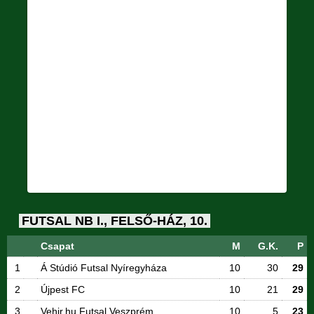
FUTSAL NB I., FELSŐ-HÁZ, 10.
Csapat
M
G.K.
P
1
Á Stúdió Futsal Nyíregyháza
10
30
29
2
Újpest FC
10
21
29
3
Vehir.hu Futsal Veszprém
10
5
23