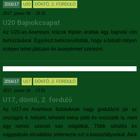
2016/17
U20
DÖNTŐ, 2. FORDULÓ
2017. június 04. - 18:16
U20 Bajnokcsapat
Az U20-as Aramisos srácok triplán arattak egy bajnoki cím
behúzásával. Egyrészt bebizonyították, hogy a futsalt milyen
szépen lehet játszani és aranyérmet szerezni.
2016/17
U17
DÖNTŐ, 2. FORDULÓ
2017. június 04. - 13:51
U17, döntő, 2. forduló
Az U17-es Aramisos fiataloknak nagy gratuláció jár az
országos 4. helyért, lehetett volna jobb és rosszabb is, mert
egy nehéz szezon van mögöttük. Több sérülés és
nagypályás elcsábítás jellemezte ezt a korosztályunkat. Akik