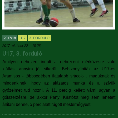
2017/18
U17
3. FORDULÓ
2017. október 22. - 10:26
U17, 3. forduló
Amilyen nehezen indult a debreceni mérkőzésre való
kiállás, annyira jól sikerült. Bebizonyították az U17-es
Aramisos - többségében fiatalabb srácok- , maguknak és
mindenkinek, hogy az alázatos munka és a szívük
győzelmet tud hozni. A 11. percig kellett várni ugyan a
gólszerzésre, de akkor Panyi Kristófot meg sem lehetett
állítani benne, 5 perc alatt rúgott mesternégyest.