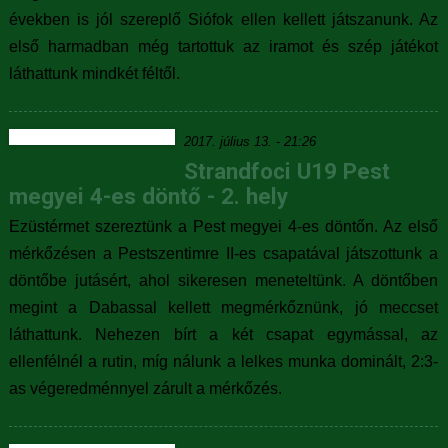
években is jól szereplő Siófok ellen kellett játszanunk. Az
első harmadban még tartottuk az iramot és szép játékot
láthattunk mindkét féltől.
2017. július 13. - 21:26
Strandfoci U19 Pest
megyei 4-es döntő - 2. hely
Ezüstérmet szereztünk a Pest megyei 4-es döntőn. Az első
mérkőzésen a Pestszentimre II-es csapatával játszottunk a
döntőbe jutásért, ahol sikeresen meneteltünk. A döntőben
megint a Dabassal kellett megmérkőznünk, jó meccset
láthattunk. Nehezen bírt a két csapat egymással, az
ellenfélnél a rutin, míg nálunk a lelkes munka dominált, 2:3-
as végeredménnyel zárult a mérkőzés.