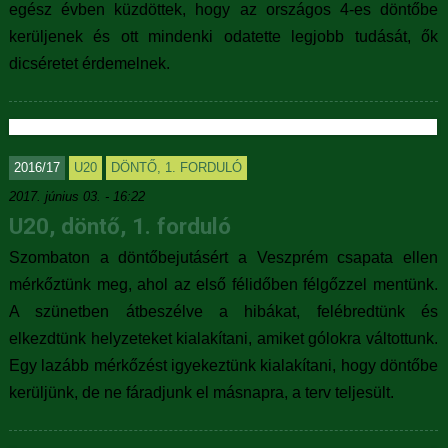
egész évben küzdöttek, hogy az országos 4-es döntőbe
kerüljenek és ott mindenki odatette legjobb tudását, ők
dicséretet érdemelnek.
2016/17
U20
DÖNTŐ, 1. FORDULÓ
2017. június 03. - 16:22
U20, döntő, 1. forduló
Szombaton a döntőbejutásért a Veszprém csapata ellen
mérkőztünk meg, ahol az első félidőben félgőzzel mentünk.
A szünetben átbeszélve a hibákat, felébredtünk és
elkezdtünk helyzeteket kialakítani, amiket gólokra váltottunk.
Egy lazább mérkőzést igyekeztünk kialakítani, hogy döntőbe
kerüljünk, de ne fáradjunk el másnapra, a terv teljesült.