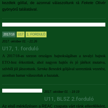
kezdtek góllal, de azonnal válaszoltunk rá
Fekete Olivér
gyönyörű találatával.
2017/18
U17
1. FORDULÓ
2017. október 01. - 21:26
U17, 1. forduló
A 2017/18-as szezon országos bajnokságában a tavalyi bajnok
ETO-hoz érkeztünk, ahol nagyon hajtós és jó játékot mutatva,
szívből jól játszottunk.
Szrnka Benedek
góljával szereztünk vezetést,
azonban hamar válaszoltak a hazaiak.
2017. október 01. - 19:19
U11, BLSZ 2.forduló
Az első mérkőzésen a REAC csapata várt ránk ellenfélként,