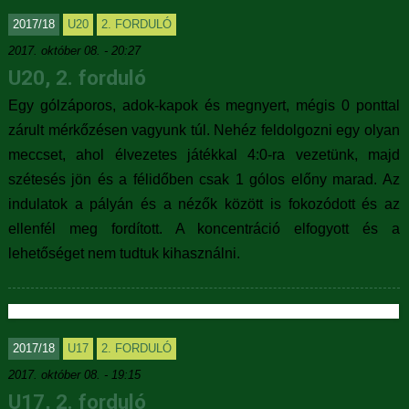
2017/18
U20
2. FORDULÓ
2017. október 08. - 20:27
U20, 2. forduló
Egy gólzáporos, adok-kapok és megnyert, mégis 0 ponttal
zárult mérkőzésen vagyunk túl. Nehéz feldolgozni egy olyan
meccset, ahol élvezetes játékkal 4:0-ra vezetünk, majd
szétesés jön és a félidőben csak 1 gólos előny marad. Az
indulatok a pályán és a nézők között is fokozódott és az
ellenfél meg fordított. A koncentráció elfogyott és a
lehetőséget nem tudtuk kihasználni.
2017/18
U17
2. FORDULÓ
2017. október 08. - 19:15
U17, 2. forduló