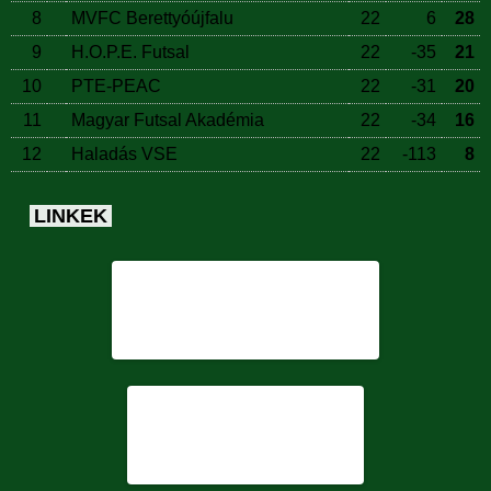
8
MVFC Berettyóújfalu
22
6
28
9
H.O.P.E. Futsal
22
-35
21
10
PTE-PEAC
22
-31
20
11
Magyar Futsal Akadémia
22
-34
16
12
Haladás VSE
22
-113
8
LINKEK