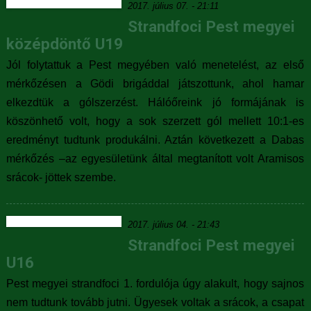
2017. július 07. - 21:11
Strandfoci Pest megyei
középdöntő U19
Jól folytattuk a Pest megyében való menetelést, az első
mérkőzésen a Gödi brigáddal játszottunk, ahol hamar
elkezdtük a gólszerzést. Hálóőreink jó formájának is
köszönhető volt, hogy a sok szerzett gól mellett 10:1-es
eredményt tudtunk produkálni. Aztán következett a Dabas
mérkőzés –az egyesületünk által megtanított volt Aramisos
srácok- jöttek szembe.
2017. július 04. - 21:43
Strandfoci Pest megyei
U16
Pest megyei strandfoci 1. fordulója úgy alakult, hogy sajnos
nem tudtunk tovább jutni. Ügyesek voltak a srácok, a csapat