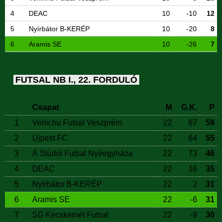
4
DEAC
10
-10
12
5
Nyírbátor B-KERÉP
10
-20
8
6
Aramis SE
10
-26
7
FUTSAL NB I., 22. FORDULÓ
Csapat
M
G.K.
P
1
Vehir.hu Futsal Veszprém
22
67
59
2
Újpest FC
22
64
55
3
Á Stúdió Futsal Nyíregyháza
22
73
46
4
DEAC
22
16
35
5
Nyírbátor B-KERÉP
22
2
31
6
Aramis SE
22
-6
31
7
SG Kecskemét Futsal
22
-9
30