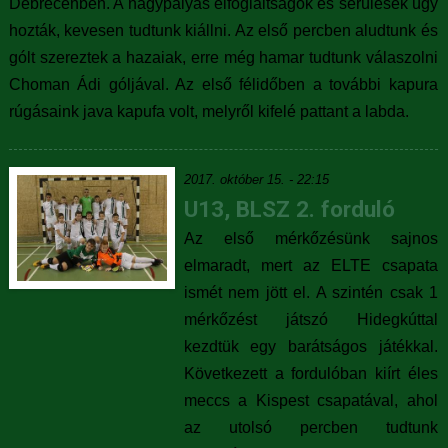
Debrecenben. A nagypályás elfoglaltságok és sérülések úgy
hozták, kevesen tudtunk kiállni. Az első percben aludtunk és
gólt szereztek a hazaiak, erre még hamar tudtunk válaszolni
Choman Ádi góljával. Az első félidőben a további kapura
rúgásaink java kapufa volt, melyről kifelé pattant a labda.
2017. október 15. - 22:15
U13, BLSZ 2. forduló
Az első mérkőzésünk sajnos
elmaradt, mert az ELTE csapata
ismét nem jött el. A szintén csak 1
mérkőzést játszó Hidegkúttal
kezdtük egy barátságos játékkal.
Következett a fordulóban kiírt éles
meccs a Kispest csapatával, ahol
az utolsó percben tudtunk