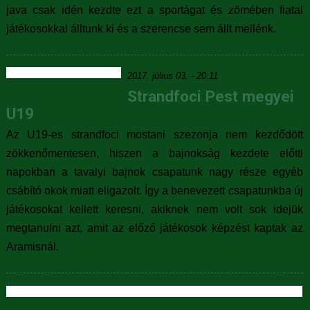
java csak idén kezdte ezt a sportágat és zömében fiatal
játékosokkal álltunk ki és a szerencse sem állt mellénk.
2017. július 03. - 20:11
Strandfoci Pest megyei
U19
Az U19-es strandfoci mostani szezonja nem kezdődött
zökkenőmentesen, hiszen a bajnokság kezdete előtti
napokban a tavalyi bajnok csapatunk nagy része egyéb
csábító okok miatt eligazolt. Így a benevezett csapatunkba új
játékosokat kellett keresni, akiknek nem volt sok idejük
megtanulni azt, amit az előző játékosok képzést kaptak az
Aramisnál.