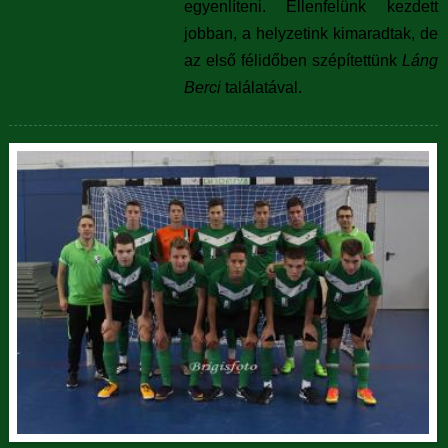
egyenlíteni. Ellenfelünk kezdett
jobban, a helyzetink kimaradtak, de
az első félidőben szépítettünk
Láng
Berci
találatával.