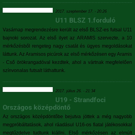
2017. szeptember 17. - 20:26
U11 BLSZ 1.forduló
Vasárnap megrendezésre került az első BLSZ-es futsal U11
bajnoki sorozat. Az első ilyet az ARAMIS szervezte, a 10
mérkőzésből rengeteg nagy csatát és ügyes megoldásokat
láttunk. Az Aramisos picúrok az első mérkőzésen egy Aramis
- Cső örökrangadóval kezdtek, ahol a vártnak megfelelően
színvonalas futsalt láthattunk.
2017. július 26. - 21:34
U19 - Strandfoci
Országos középdöntő
Az országos középdöntőbe bejutva jöttek a még nagyobb
megpróbáltatások, ahol ráadásul U16-os fiatal játékosokkal
megtűzdelve tudtunk kiállni. Első mérkőzésen az elmúlt