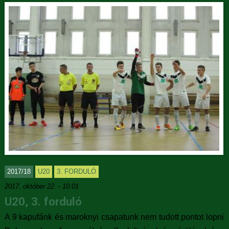
2017/18
U20
3. FORDULÓ
2017. október 22. - 10:01
U20, 3. forduló
A 9 kapufánk és maroknyi csapatunk nem tudott pontot lopni