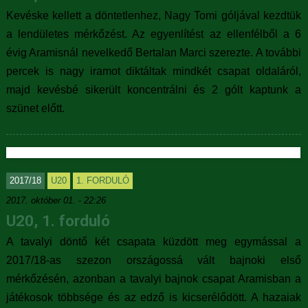
Kevéske kellett a döntetlenhez, Nagy Tomi góljával kezdtük
a lendületes mérkőzést. Az egyenlítést az ellenfélből a 6
évig Aramisnál nevelkedő Bertalan Marci szerezte. A további
percek is nagy iramot diktáltak mindkét csapat oldaláról,
majd kevésbé sikerült koncentrálni és 2 gólt kaptunk a
szünet előtt.
2017/18
U20
1. FORDULÓ
2017. október 01. - 22:26
U20, 1. forduló
A tavalyi döntő két csapata küzdött meg egymással a
2017/18-as szezon országossá vált bajnoki első
mérkőzésén, azonban a tavalyi bajnok csapat Aramisban a
játékosok többsége és az edző is kicserélődött. A hazaiak