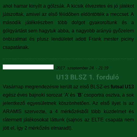
ahol hamar kinyílt a gólzsák. A kicsik élvezetes és jó játékot
játszottak, amivel az első félidőben eldöntötték a meccset. A
második játékrészben több dolgot gyakoroltunk és a
gólgyártást sem hagytuk abba, a nagyobb arányú győzelem
önbizalmat és plusz lendületet adott Frank mester piciny
csapatának.
2017. szeptember 24. - 21:19
U13 BLSZ 1. forduló
Vasárnap megrendezésre került az első BLSZ-es
futsal U13
egész éves bajnoki sorozat ’A’ és ’
B
’ csoportra osztva, a sok
jelentkező egyesületnek köszönhetően. Az első ilyet is az
ARAMIS szervezte, a 4 mérkőzésből több küzdelmet és
rátermett játékosokat láttunk (sajnos az ELTE csapata nem
jött el, így 2 mérkőzés elmaradt).